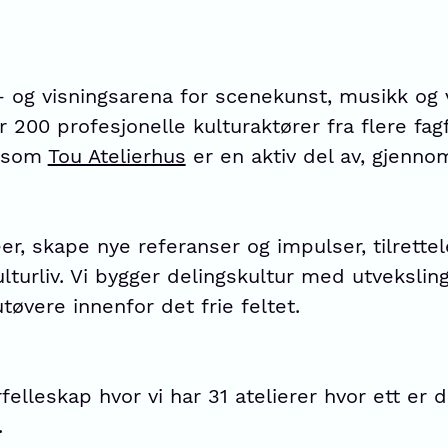
 og visningsarena for scenekunst, musikk og v
r 200 profesjonelle kulturaktører fra flere fagf
m som
Tou Atelierhus
er en aktiv del av, gjennom
er, skape nye referanser og impulser, tilrette
lturliv. Vi bygger delingskultur med utveksli
tøvere innenfor det frie feltet.
felleskap hvor vi har 31 atelierer hvor ett er 
.