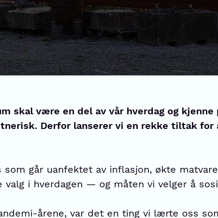
m skal være en del av vår hverdag og kjenne 
nerisk. Derfor lanserer vi en rekke tiltak for
 som går uanfektet av inflasjon, økte matvare
alg i hverdagen — og måten vi velger å sosia
andemi-årene, var det en ting vi lærte oss so