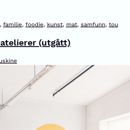
,
familie
,
foodie
,
kunst
,
mat
,
samfunn
,
tou
atelierer (utgått)
uskine