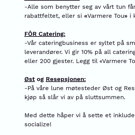
-Alle som benytter seg av vårt tun f
rabattfeltet, eller si
«
Varmere Tou
»
i 
FÔR Catering:
-Vår cateringbusiness er syltet på sm
leverandører. Vi gir 10% på all cateri
eller 200 gjester. Legg til «Varmere T
Øst
og
Resepsjonen:
-På våre lune møtesteder Øst og Rese
kjøp så slår vi av på sluttsummen.
Med dette håper vi å sette et inklu
socialize!