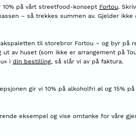
år 10% på vårt streetfood-konsept
Fortou
. Skri
kassen – så trekkes summen av. Gjelder ikke 
akspaletten til storebror Fortou – og byr på re
ng ut av huset (som ikke er arrangement på Tou
ou» i
din bestilling
, så slår vi av på faktura.
psjonen gir vi 10% på alkoholfri øl og 15% på
derende eksempel og vise omtanke for våre gj