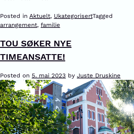
Posted in
Aktuelt
,
Ukategorisert
Tagged
arrangement
,
familie
TOU SØKER NYE
TIMEANSATTE!
Posted on
5. mai 2023
by
Juste Druskine