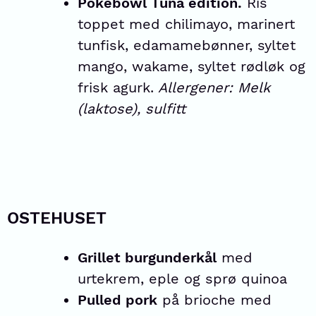
Pokébowl Tuna edition.
Ris
toppet med chilimayo, marinert
tunfisk, edamamebønner, syltet
mango, wakame, syltet rødløk og
frisk agurk.
Allergener: Melk
(laktose), sulfitt
OSTEHUSET
Grillet burgunderkål
med
urtekrem, eple og sprø quinoa
Pulled pork
på brioche med