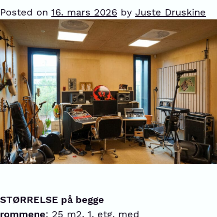
Posted on
16. mars 2026
by
Juste Druskine
STØRRELSE på begge
rommene
: 25 m2, 1. etg, med