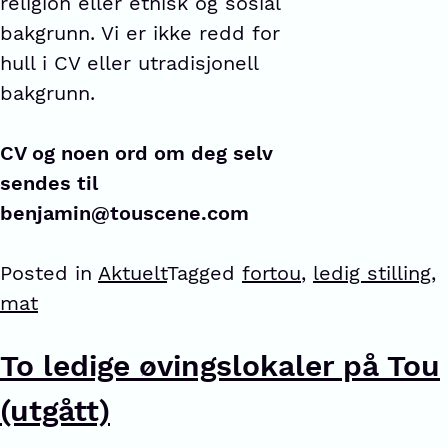
religion eller etnisk og sosial
bakgrunn. Vi er ikke redd for
hull i CV eller utradisjonell
bakgrunn.
CV og noen ord om deg selv
sendes til
benjamin@touscene.com
Posted in
Aktuelt
Tagged
fortou
,
ledig stilling
,
mat
To ledige øvingslokaler på Tou
(utgått)