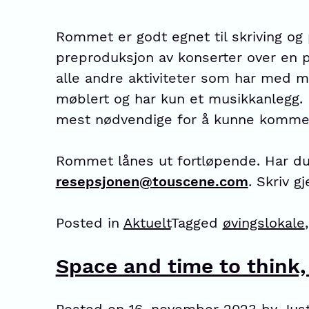
Rommet er godt egnet til skriving og
preproduksjon av konserter over en p
alle andre aktiviteter som har med m
møblert og har kun et musikkanlegg.
mest nødvendige for å kunne komme kj
Rommet lånes ut fortløpende. Har du
resepsjonen@touscene.com
. Skriv g
Posted in
Aktuelt
Tagged
øvingslokale
Space and time to think,
Posted on
16. november 2023
by
Jus