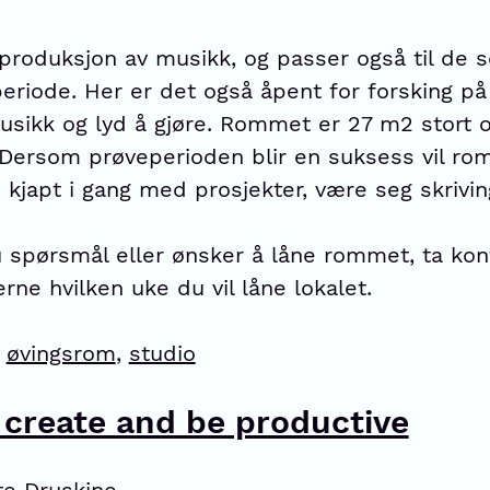
 produksjon av musikk, og passer også til de 
eriode. Her er det også åpent for forsking p
usikk og lyd å gjøre. Rommet er 27 m2 stort o
 Dersom prøveperioden blir en suksess vil r
apt i gang med prosjekter, være seg skriving
 spørsmål eller ønsker å låne rommet, ta ko
jerne hvilken uke du vil låne lokalet.
,
øvingsrom
,
studio
 create and be productive
te Druskine