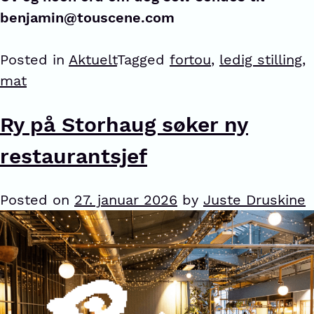
benjamin@touscene.com
Posted in
Aktuelt
Tagged
fortou
,
ledig stilling
,
mat
Ry på Storhaug søker ny
restaurantsjef
Posted on
27. januar 2026
by
Juste Druskine