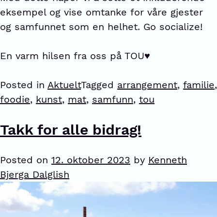
eksempel og vise omtanke for våre gjester
og samfunnet som en helhet. Go socialize!
En varm hilsen fra oss på TOU♥️
Posted in
Aktuelt
Tagged
arrangement
,
familie
,
foodie
,
kunst
,
mat
,
samfunn
,
tou
Takk for alle bidrag!
Posted on
12. oktober 2023
by
Kenneth
Bjerga Dalglish