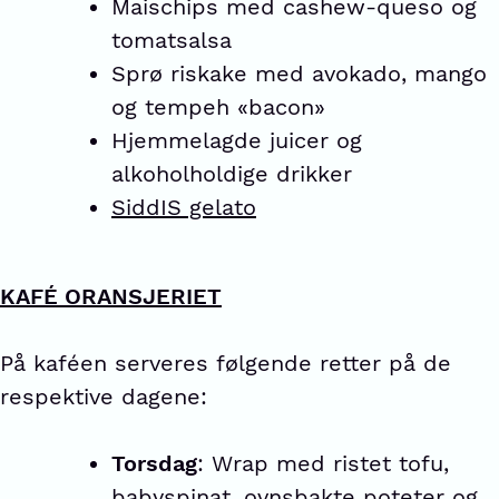
Maischips med cashew-queso og
tomatsalsa
Sprø riskake med avokado, mango
og tempeh «bacon»
Hjemmelagde juicer og
alkoholholdige drikker
SiddIS gelato
KAFÉ ORANSJERIET
På kaféen serveres følgende retter på de
respektive dagene:
Torsdag
: Wrap med ristet tofu,
babyspinat, ovnsbakte poteter og