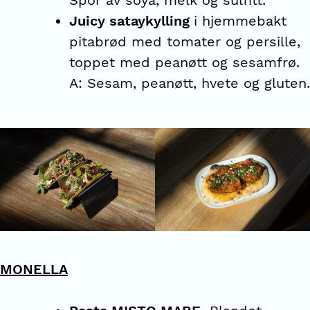
Spor av soya, melk og sulfitt.
Juicy sataykylling
i hjemmebakt
pitabrød med tomater og persille,
toppet med peanøtt og sesamfrø.
A: Sesam, peanøtt, hvete og gluten.
MONELLA