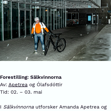
Forestilling: Sälkvinnorna
Av:
Apetrea
og Ólafsdóttir
Tid: 02. – 03. mai
I
Sälkvinnorna
utforsker Amanda Apetrea og