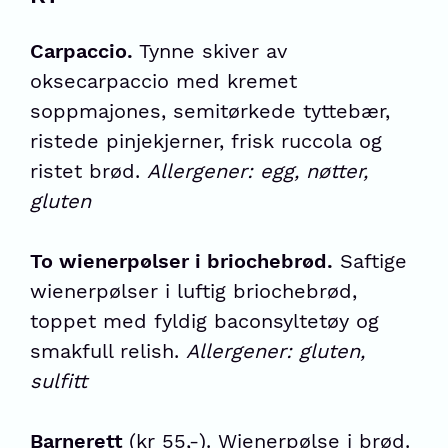
Carpaccio.
Tynne skiver av
oksecarpaccio med kremet
soppmajones, semitørkede tyttebær,
ristede pinjekjerner, frisk ruccola og
ristet brød.
Allergener: egg, nøtter,
gluten
To wienerpølser i briochebrød.
Saftige
wienerpølser i luftig briochebrød,
toppet med fyldig baconsyltetøy og
smakfull relish.
Allergener: gluten,
sulfitt
Barnerett
(kr 55,-). Wienerpølse i brød.