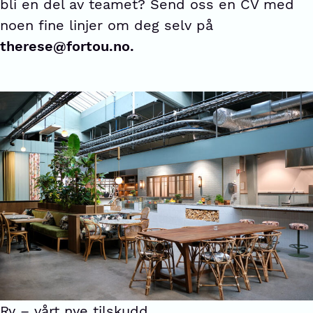
bli en del av teamet? Send oss en CV med
noen fine linjer om deg selv på
therese@fortou.no.
Ry – vårt nye tilskudd