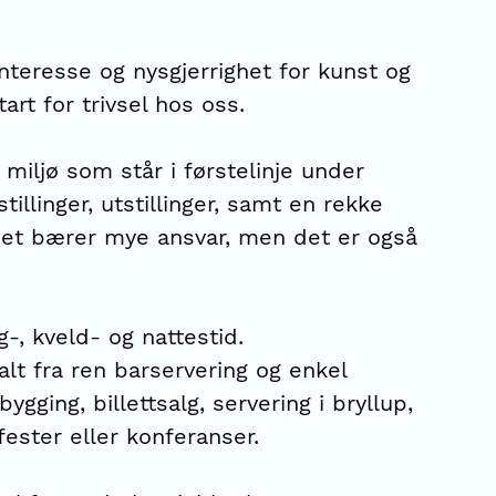
nteresse og nysgjerrighet for kunst og
art for trivsel hos oss.
 miljø som står i førstelinje under
tillinger, utstillinger, samt en rekke
 Det bærer mye ansvar, men det er også
-, kveld- og nattestid.
t fra ren barservering og enkel
ygging, billettsalg, servering i bryllup,
afester eller konferanser.