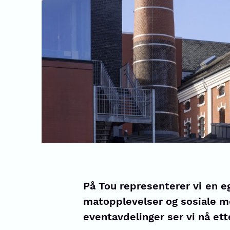
På Tou representerer vi
en e
matopplevelser og sosiale mø
eventavdelinger ser vi nå ett