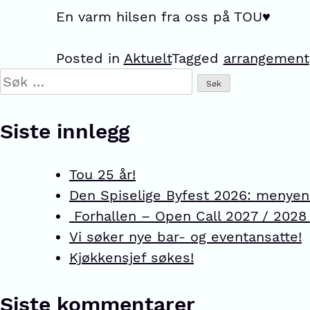
En varm hilsen fra oss på TOU♥️
Posted in
Aktuelt
Tagged
arrangement
Siste innlegg
Tou 25 år!
Den Spiselige Byfest 2026: menyen 
Forhallen – Open Call 2027 / 202
Vi søker nye bar- og eventansatte!
Kjøkkensjef søkes!
Siste kommentarer