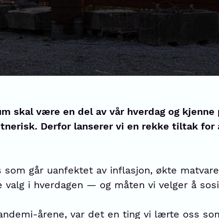
m skal være en del av vår hverdag og kjenne 
nerisk. Derfor lanserer vi en rekke tiltak for
 som går uanfektet av inflasjon, økte matvare
alg i hverdagen — og måten vi velger å sosia
andemi-årene, var det en ting vi lærte oss so