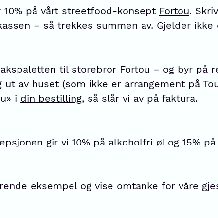
år 10% på vårt streetfood-konsept
Fortou
. Skri
kassen – så trekkes summen av. Gjelder ikke 
akspaletten til storebror Fortou – og byr på re
ng ut av huset (som ikke er arrangement på Tou
ou» i
din bestilling
, så slår vi av på faktura.
psjonen gir vi 10% på alkoholfri øl og 15% på
derende eksempel og vise omtanke for våre gj