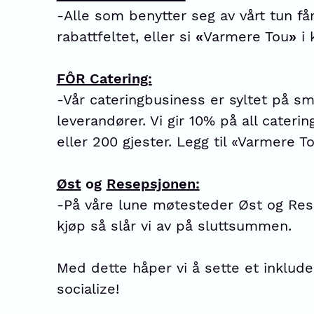
-Alle som benytter seg av vårt tun f
rabattfeltet, eller si
«
Varmere Tou
»
i 
FÔR Catering:
-Vår cateringbusiness er syltet på sm
leverandører. Vi gir 10% på all cateri
eller 200 gjester. Legg til «Varmere T
Øst
og
Resepsjonen:
-På våre lune møtesteder Øst og Rese
kjøp så slår vi av på sluttsummen.
Med dette håper vi å sette et inklu
socialize!