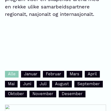
en rekke ulike samarbeidspartnere
regionalt, nasjonalt og internasjonalt.
Alle
Januar
Februar
Mars
April
Mai
Juni
Juli
August
September
Oktober
November
Desember