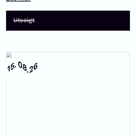
Utsolgt
08.
15.
26