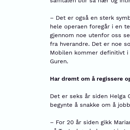
samtalen blir så nær og in
– Det er også en sterk symbo
hele operaen foregår i en t
gjennom noe utenfor oss selv
fra hverandre. Det er noe som
Mobilen kommer definitivt i 
Guren.
Har drømt om å regissere o
Det er seks år siden Helga
begynte å snakke om å job
– For 20 år siden gikk Mari