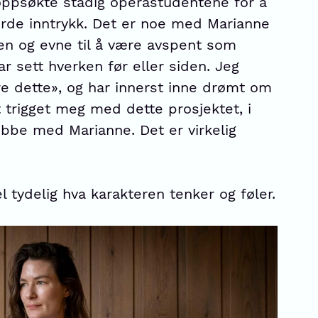
oppsøkte stadig operastudentene for å
orde inntrykk. Det er noe med Marianne
en og evne til å være avspent som
r sett hverken før eller siden. Jeg
e dette», og har innerst inne drømt om
 trigget meg med dette prosjektet, i
jobbe med Marianne. Det er virkelig
 tydelig hva karakteren tenker og føler.