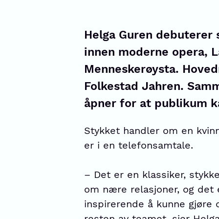
Helga Guren debuterer 
innen moderne opera, L
Menneskerøysta. Hovedr
Folkestad Jahren. Samm
åpner for at publikum ka
Stykket handler om en kvi
er i en telefonsamtale.
– Det er en klassiker, stykk
om nære relasjoner, og det e
inspirerende å kunne gjøre
resten av teamet, sier Helg