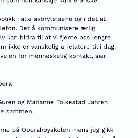
tim som hun kanskje kunne ønske.
likk i alle avbrytelsene og i det at
elefon. Det å kommunisere ærlig
 kan bidra til at vi fjerne oss lengre
 ikke er vanskelig å relatere til i dag.
veien for menneskelig kontakt, sier
pera
 Guren og Marianne Folkestad Jahren
be sammen.
anne på Operahøyskolen mens jeg gikk