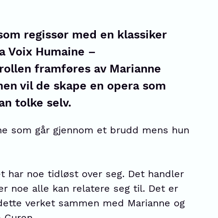
som regissør med en klassiker
a Voix Humaine –
ollen framføres av Marianne
en vil de skape en opera som
n tolke selv.
nne som går gjennom et brudd mens hun
et har noe tidløst over seg. Det handler
r noe alle kan relatere seg til. Det er
 dette verket sammen med Marianne og
a Guren.