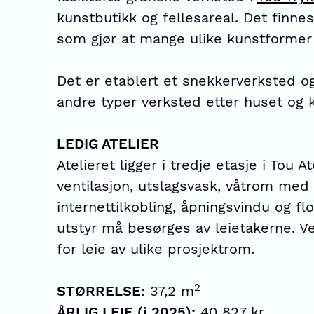
kunstbutikk og fellesareal. Det finne
som gjør at mange ulike kunstformer 
Det er etablert et snekkerverksted o
andre typer verksted etter huset og 
LEDIG ATELIER
Atelieret ligger i tredje etasje i Tou 
ventilasjon, utslagsvask, våtrom med 
internettilkobling, åpningsvindu og flo
utstyr må besørges av leietakerne. Ve
for leie av ulike prosjektrom.
2
STØRRELSE:
37,2 m
ÅRLIG LEIE (i 2025):
40 827 kr