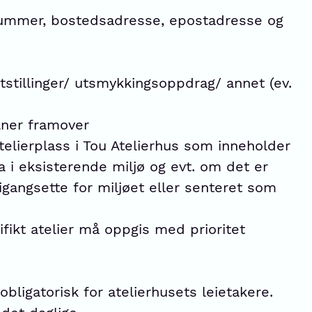
nummer, bostedsadresse, epostadresse og
tstillinger/ utsmykkingsoppdrag/ annet (ev.
aner framover
telierplass i Tou Atelierhus som inneholder
 i eksisterende miljø og evt. om det er
 igangsette for miljøet eller senteret som
fikt atelier må oppgis med prioritet
bligatorisk for atelierhusets leietakere.