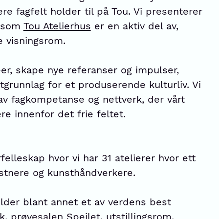
re fagfelt holder til på Tou. Vi presenterer
m som
Tou Atelierhus
er en aktiv del av,
e visningsrom.
er, skape nye referanser og impulser,
tgrunnlag for et produserende kulturliv. Vi
av fagkompetanse og nettverk, der vårt
re innenfor det frie feltet.
felleskap hvor vi har 31 atelierer hvor ett
nstnere og kunsthåndverkere.
holder blant annet et av verdens best
k
, prøvesalen
Speilet
, utstillingsrom,