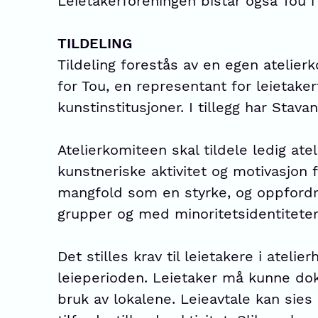
Leietakerforeningen bistår også Tou i 
TILDELING
Tildeling forestås av en egen atelie
for Tou, en representant for leietake
kunstinstitusjoner. I tillegg har St
Atelierkomiteen skal tildele ledig ate
kunstneriske aktivitet og motivasjon fo
mangfold som en styrke, og oppfordr
grupper og med minoritetsidentiteter 
Det stilles krav til leietakere i atelie
leieperioden. Leietaker må kunne dok
bruk av lokalene. Leieavtale kan si