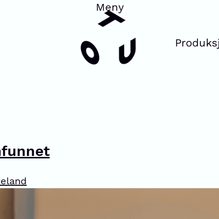
Produks
mfunnet
keland