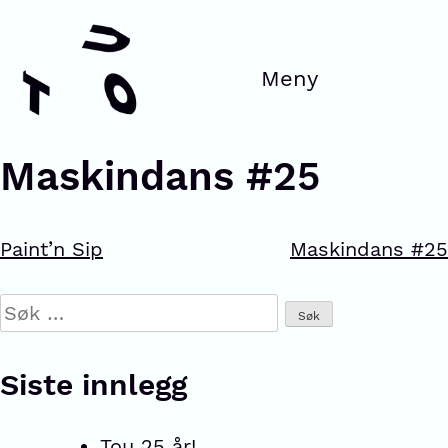
Maskindans #25
Paint’n Sip
Maskindans #25
Siste innlegg
Tou 25 år!