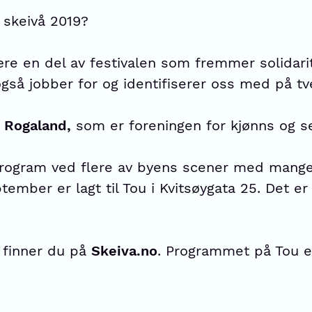
 skeivå 2019?
være en del av festivalen som fremmer solidar
også jobber for og identifiserer oss med på tv
 Rogaland
,
som er foreningen for kjønns og s
program ved flere av byens scener med mange u
eptember er lagt til Tou i Kvitsøygata 25. Det 
 finner du på
Skeiva.no
. Programmet på Tou e