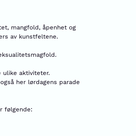
itet, mangfold, åpenhet og
ers av kunstfeltene.
eksualitetsmagfold.
like aktiviteter.
er også her lørdagens parade
r følgende: