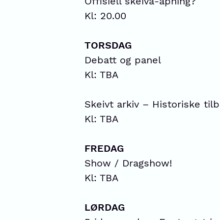
Offisiell skeivå-åpning?
Kl: 20.00
TORSDAG
Debatt og panel
Kl: TBA
Skeivt arkiv – Historiske ti
Kl: TBA
FREDAG
Show / Dragshow!
Kl: TBA
LØRDAG