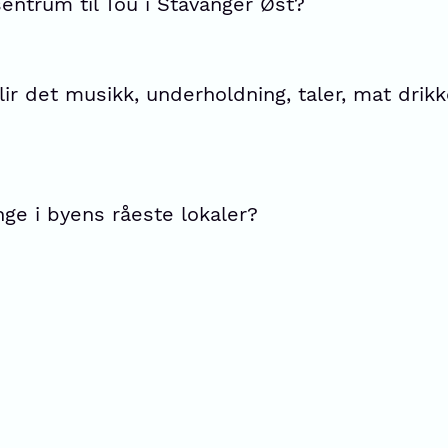
sentrum til Tou i Stavanger Øst?
lir det musikk, underholdning, taler, mat drik
nge i byens råeste lokaler?