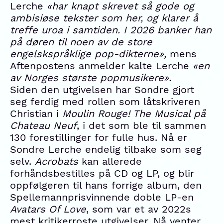
Lerche
«har knapt skrevet så gode og
ambisiøse tekster som her, og klarer å
treffe uroa i samtiden. I 2026 banker han
på døren til noen av de store
engelskspråklige pop-dikterne»,
mens
Aftenpostens anmelder kalte Lerche
«en
av Norges største popmusikere».
Siden den utgivelsen har Sondre gjort
seg ferdig med rollen som låtskriveren
Christian i
Moulin Rouge! The Musical på
Chateau Neuf
, i det som ble til sammen
130 forestillinger for fulle hus. Nå er
Sondre Lerche endelig tilbake som seg
selv.
Acrobats
kan allerede
forhåndsbestilles på CD og LP, og blir
oppfølgeren til hans forrige album, den
Spellemannprisvinnende doble LP-en
Avatars Of Love
, som var et av 2022s
mest kritikerroste utgivelser. Nå venter