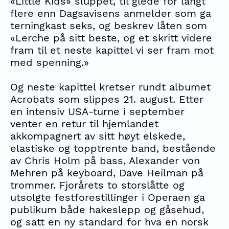
«Little Kids» sluppet, til glede for langt
flere enn Dagsavisens anmelder som ga
terningkast seks, og beskrev låten som
«Lerche på sitt beste, og et skritt videre
fram til et neste kapittel vi ser fram mot
med spenning.»
Og neste kapittel kretser rundt albumet
Acrobats som slippes 21. august. Etter
en intensiv USA-turne i september
venter en retur til hjemlandet
akkompagnert av sitt høyt elskede,
elastiske og topptrente band, bestående
av Chris Holm på bass, Alexander von
Mehren på keyboard, Dave Heilman på
trommer. Fjorårets to storslåtte og
utsolgte festforestillinger i Operaen ga
publikum både hakeslepp og gåsehud,
og satt en ny standard for hva en norsk