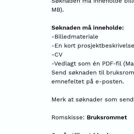
Søknaden må inneholde bille
MB).
Søknaden må inneholde:
-Billedmateriale
-En kort prosjektbeskrivels
-CV
-Vedlagt som én PDF-fil (Ma
Send søknaden til bruksro
emnefeltet på e-posten.
Merk at søknader som sendes 
Romskisse:
Bruksrommet