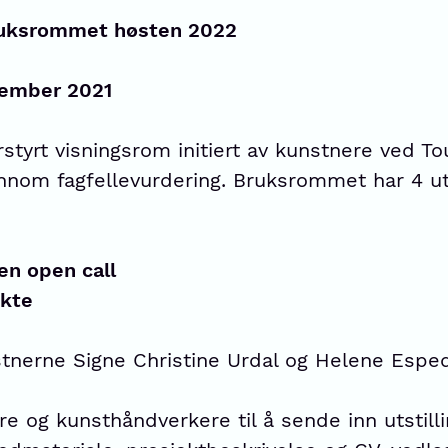
bruksrommet høsten 2022
esember 2021
tyrt visningsrom initiert av kunstnere ved Tou
nnom fagfellevurdering. Bruksrommet har 4 uts
en open call
ekte
tnerne Signe Christine Urdal og Helene Esped
ere og kunsthåndverkere til å sende inn utstil