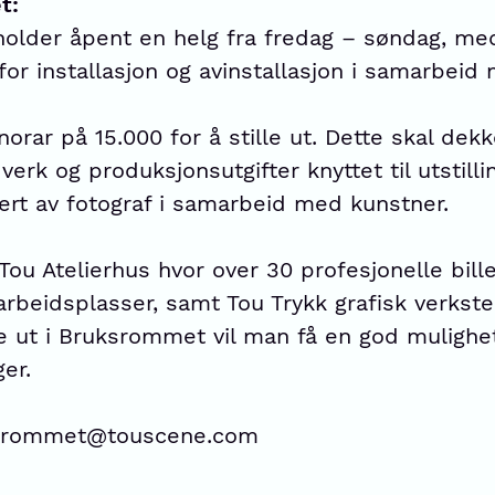
t:
holder åpent en helg fra fredag – søndag, med
 for installasjon og avinstallasjon i samarbeid
rar på 15.000 for å stille ut. Dette skal dekke
verk og produksjonsutgifter knyttet til utstill
tert av fotograf i samarbeid med kunstner.
Tou Atelierhus hvor over 30 profesjonelle bil
rbeidsplasser, samt Tou Trykk grafisk verkste
e ut i Bruksrommet vil man få en god mulighet 
er.
uksrommet@touscene.com