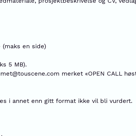
dmateriale, prosjektbeskrivelse og CV, vedla
e (maks en side)
ks 5 MB).
mmet@touscene.com merket «OPEN CALL høst 
i annet enn gitt format ikke vil bli vurdert.