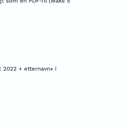
gt som én PDF-fil (Maks 5
2022 + etternavn» i