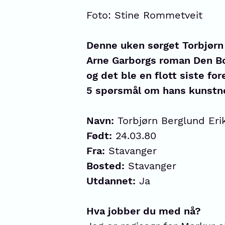
Foto: Stine Rommetveit
Denne uken sørget Torbjørn 
Arne Garborgs roman Den Bo
og det ble en flott siste for
5 spørsmål om hans kunstner
Navn:
Torbjørn Berglund Eri
Født:
24.03.80
Fra:
Stavanger
Bosted:
Stavanger
Utdannet:
Ja
Hva jobber du med nå?