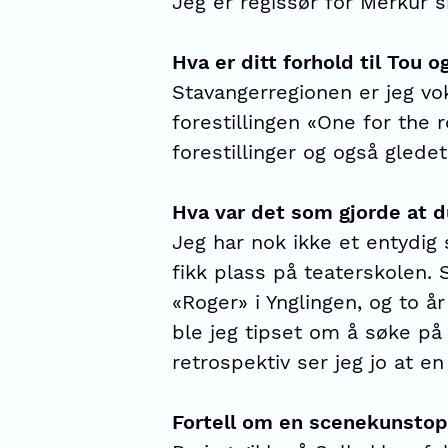
Jeg er regissør for Merkur s
Hva er ditt forhold til Tou 
Stavangerregionen er jeg vok
forestillingen «One for the 
forestillinger og også glede
Hva var det som gjorde at 
Jeg har nok ikke et entydig s
fikk plass på teaterskolen
«Roger» i Ynglingen, og to å
ble jeg tipset om å søke på 
retrospektiv ser jeg jo at en
Fortell om en scenekunstop