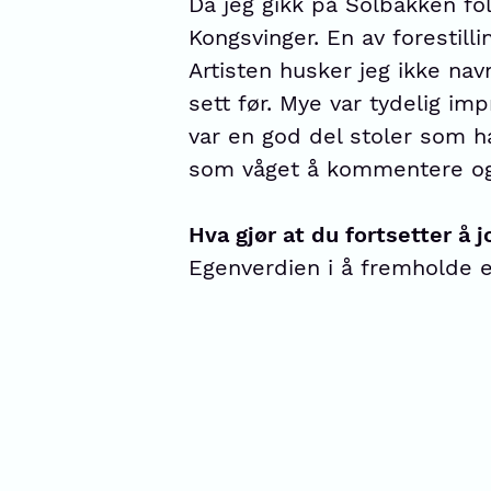
Da jeg gikk på Solbakken fol
Kongsvinger. En av forestil
Artisten husker jeg ikke n
sett før. Mye var tydelig im
var en god del stoler som h
som våget å kommentere og p
Hva gjør at du fortsetter å
Egenverdien i å fremholde e