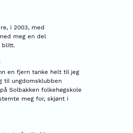
ere, i 2003, med
t med meg en del
blitt.
?
 en fjern tanke helt til jeg
ng til ungdomsklubben
kk på Solbakken folkehøgskole
stemte meg for, skjønt i