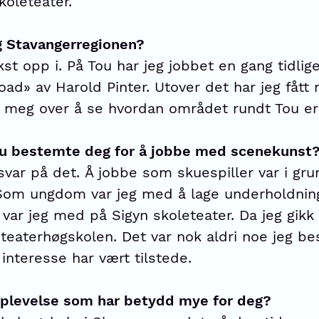
koleteater.
og Stavangerregionen?
st opp i. På Tou har jeg jobbet en gang tidlig
road» av Harold Pinter. Utover det har jeg fåt
t meg over å se hvordan området rundt Tou er 
du bestemte deg for å jobbe med scenekunst
var på det. Å jobbe som skuespiller var i grunn
. Som ungdom var jeg med å lage underholdni
r var jeg med på Sigyn skoleteater. Da jeg gi
teaterhøgskolen. Det var nok aldri noe jeg be
 interesse har vært tilstede.
plevelse som har betydd mye for deg?