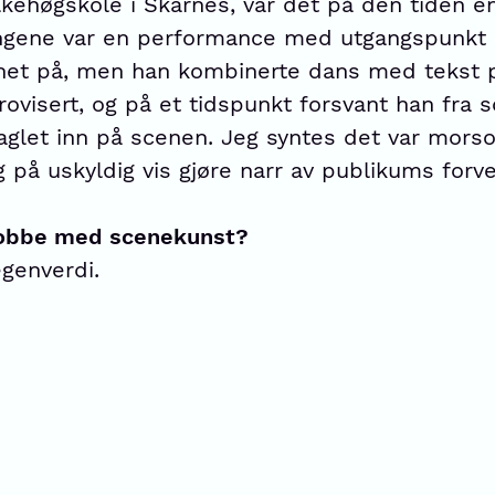
kehøgskole i Skarnes, var det på den tiden en 
lingene var en performance med utgangspunkt 
avnet på, men han kombinerte dans med tekst 
provisert, og på et tidspunkt forsvant han fra
aglet inn på scenen. Jeg syntes det var mor
å uskyldig vis gjøre narr av publikums forve
 jobbe med scenekunst?
genverdi.